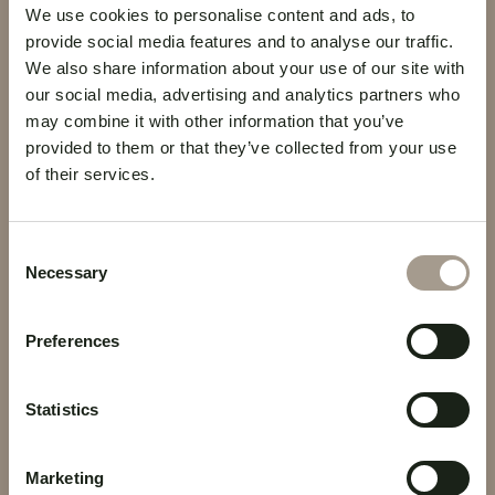
ofrecidos por la Empresa.
We use cookies to personalise content and ads, to
provide social media features and to analyse our traffic.
We also share information about your use of our site with
our social media, advertising and analytics partners who
6. Transferencia de datos fuera de la UE
may combine it with other information that you’ve
provided to them or that they’ve collected from your use
Algunos de los terceros a los que se transfieren
of their services.
los datos pueden tener su sede en países fuera
de la Unión Europea, también en virtud del uso
Consent
de servicios en la nube implementados por la
Necessary
Selection
Empresa. Dicha transferencia se realiza a
Estados que ofrecen un nivel adecuado de
Preferences
protección de datos, según lo establecido por
decisiones específicas de la Comisión Europea.
Statistics
La transferencia de sus datos personales a
terceros residentes o ubicados en países que no
Marketing