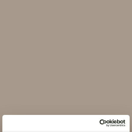
SABORES
Una carta para cada
antojo
La oferta de nuestra cocina huye de
complicaciones para centrarse en la calidad. En
la carta del Velvet encontrará desde ensaladas
frescas o tortilla hasta sándwiches, pizzas y una
variada selección de snacks. Acompaña tu
elección con una bebida o un buen postre y
simplemente deja que la ciudad siga su curso
fuera.
VER EL MENÚ DEL BAR