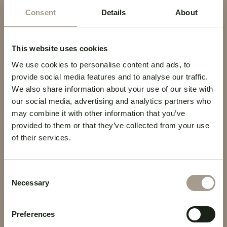
Consent
Details
About
This website uses cookies
AMBIENTE
We use cookies to personalise content and ads, to
Elegancia
relajada
provide social media features and to analyse our traffic.
We also share information about your use of our site with
our social media, advertising and analytics partners who
El ambiente de nuestro lounge bar se transforma
may combine it with other information that you’ve
con la luz. Por la mañana, encontrarás la calma
provided to them or that they’ve collected from your use
of their services.
ideal para trabajar o tener pequeñas reuniones
fuera de la oficina gracias al wifi, enchufes y
mesas. Al caer la tarde, la decoración y la
Consent
iluminación tenue invitan al "tardeo" y a la
Necessary
Selection
desconexión.
Preferences